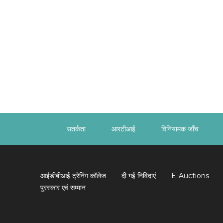
सतर्कता
आरटीआई
विनियामक जाँच
आईडीबीआई ट्रेनिंग कॉलेज
दी गई निविदाएं
E-Auctions
पुरस्कार एवं सम्मान