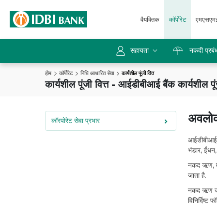
वैयक्तिक
कॉर्पोरेट
एमएसएम
सहायता
नकदी प्रबंध
होम
कॉर्पोरेट
निधि आधारित सेवा
कार्यशील पूंजी वित्त
कार्यशील पूंजी वित्त - आईडीबीआई बैंक कार्यशील पू
अवलो
कॉरपोरेट सेवा प्रभार
आईडीबीआई बै
भंडार, ईंधन
नकद ऋण, माल
जाता है.
नकद ऋण जारी
विनिर्दिष्ट