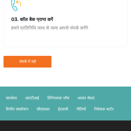
03. कॉल बैक प्राप्त करें
हमारे प्रतिनिधि जल्द से जल्द आपसे संपर्क करेंगे
संपर्क में रहो
सतर्कता
आरटीआई
विनियामक जाँच
आधार सेवाएं
वित्तीय समावेशन
सीएसआर
ईएसजी
नीतियों
निवेशक चार्टर