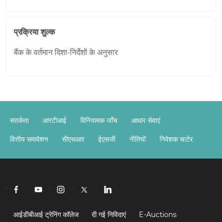
प्रक्रिया शुल्क
बैंक के वर्तमान दिशा-निर्देशों के अनुसार
सतर्कता
आरटीआई
विनियामक जाँच
आधार सेवाएं
वित्तीय समावेशन
सीएसआर
ईएसजी
नीतियों
निवेशक चार्टर
आईडीबीआई ट्रेनिंग कॉलेज
दी गई निविदाएं
E-Auctions