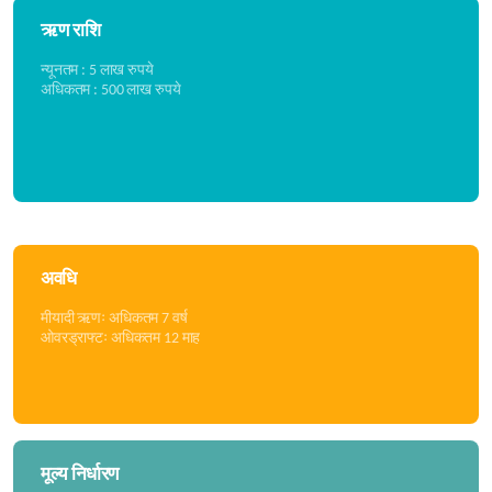
ऋण राशि
न्यूनतम : 5 लाख रुपये
अधिकतम : 500 लाख रुपये
अवधि
मीयादी ऋणः अधिकतम 7 वर्ष
ओवरड्राफ्टः अधिकतम 12 माह
मूल्य निर्धारण