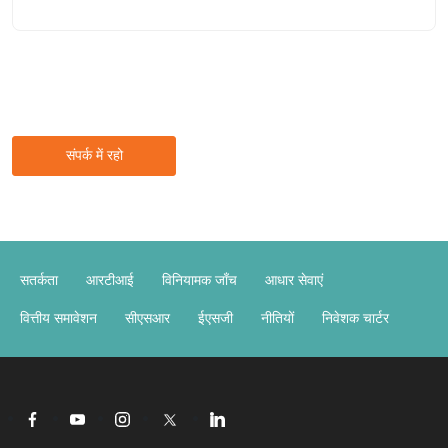
संपर्क में रहो
सतर्कता
आरटीआई
विनियामक जाँच
आधार सेवाएं
वित्तीय समावेशन
सीएसआर
ईएसजी
नीतियों
निवेशक चार्टर