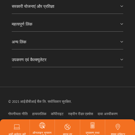
सरकारी योजनाएं और प्रतिज्ञा
महत्वपूर्ण लिंक
अन्य लिंक
उपकरण एवं कैल्क्युलेटर
© 2021 आईडीबीआई बैंक लि. सर्वाधिकार सुरक्षित.
गोपनीयता नीति
हायपरलिंक
कॉपीराइट
स्क्रीन रीडर एक्सेस
दावा अस्वीकरण
वेब मास्टर
ऑनलाइन भुगतान
उपकरण तथा
अभी आवेदन करें
ब्याज दर
शाखा लोकेटर