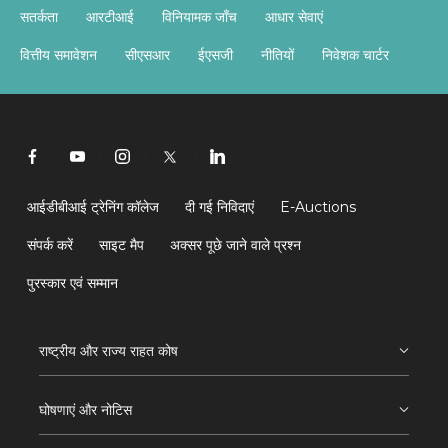
सतर्कता
आरटीआई
विनियामक जाँच
आधार सेवाएं
वित्तीय समावेशन
सीएसआर
ईएसजी
नीतियों
निवेशक चार्टर
आईडीबीआई ट्रेनिंग कॉलेज
दी गई निविदाएं
E-Auctions
संपर्क करें
साइट मैप
अक्सर पूछे जाने वाले प्रश्न
पुरस्कार एवं सम्मान
राष्ट्रीय और राज्य राहत कोष
घोषणाएं और नोटिस