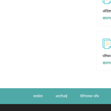
ओडिश
डाउन
पश्चि
डाउन
सतर्कता
आरटीआई
विनियामक जाँच