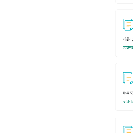
चंडीग
डाउन
मध्य 
डाउन