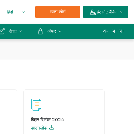
खाता खोलें
हिंदी
इंटरनेट बैंकिंग
अ-
अ
अ+
सेवाए
ऑफर
बिहार दिसंबर 2024
डाउनलोड