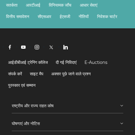
सतर्कता
आरटीआई
विनियामक जाँच
आधार सेवाएं
वित्तीय समावेशन
सीएसआर
ईएसजी
नीतियों
निवेशक चार्टर
आईडीबीआई ट्रेनिंग कॉलेज
दी गई निविदाएं
E-Auctions
संपर्क करें
साइट मैप
अक्सर पूछे जाने वाले प्रश्न
पुरस्कार एवं सम्मान
राष्ट्रीय और राज्य राहत कोष
घोषणाएं और नोटिस