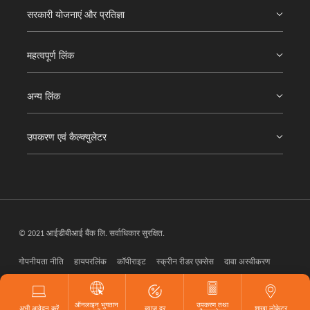
सरकारी योजनाएं और प्रतिज्ञा
महत्वपूर्ण लिंक
अन्य लिंक
उपकरण एवं कैल्क्युलेटर
© 2021 आईडीबीआई बैंक लि. सर्वाधिकार सुरक्षित.
गोपनीयता नीति
हायपरलिंक
कॉपीराइट
स्क्रीन रीडर एक्सेस
दावा अस्वीकरण
वेब मास्टर
ऑनलाइन भुगतान
उपकरण तथा
अभी आवेदन करें
ब्याज दर
शाखा लोकेटर