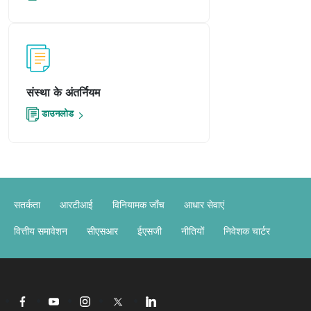
संस्था के अंतर्नियम
डाउनलोड
सतर्कता
आरटीआई
विनियामक जाँच
आधार सेवाएं
वित्तीय समावेशन
सीएसआर
ईएसजी
नीतियों
निवेशक चार्टर