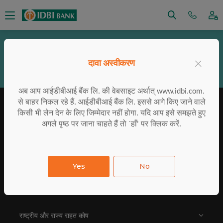
सतर्कता
आरटीआई
विनियामक जाँच
आधार सेवाएं
×
दावा अस्वीकरण
वित्तीय समावेशन
सीएसआर
ईएसजी
नीतियों
निवेशक चार्टर
अब आप आईडीबीआई बैंक लि. की वेबसाइट अर्थात् www.idbi.com.
से बाहर निकल रहे हैं. आईडीबीआई बैंक लि. इससे आगे किए जाने वाले
किसी भी लेन देन के लिए जिम्मेदार नहीं होगा. यदि आप इसे समझते हुए
अगले पृष्ठ पर जाना चाहते हैं तो `हाँ' पर क्लिक करें.
आईडीबीआई ट्रेनिंग कॉलेज
दी गई निविदाएं
E-Auctions
संपर्क करें
साइट मैप
अक्सर पूछे जाने वाले प्रश्न
Yes
No
पुरस्कार एवं सम्मान
राष्ट्रीय और राज्य राहत कोष