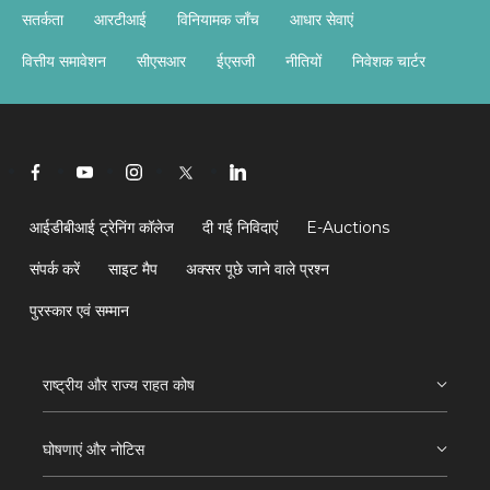
सतर्कता
आरटीआई
विनियामक जाँच
आधार सेवाएं
वित्तीय समावेशन
सीएसआर
ईएसजी
नीतियों
निवेशक चार्टर
आईडीबीआई ट्रेनिंग कॉलेज
दी गई निविदाएं
E-Auctions
संपर्क करें
साइट मैप
अक्सर पूछे जाने वाले प्रश्न
पुरस्कार एवं सम्मान
राष्ट्रीय और राज्य राहत कोष
घोषणाएं और नोटिस