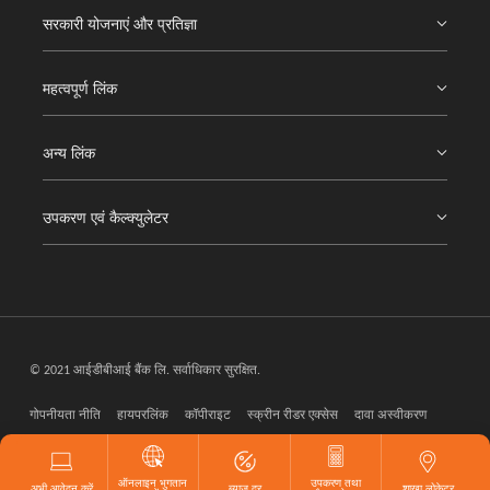
सरकारी योजनाएं और प्रतिज्ञा
महत्वपूर्ण लिंक
अन्य लिंक
उपकरण एवं कैल्क्युलेटर
© 2021 आईडीबीआई बैंक लि. सर्वाधिकार सुरक्षित.
गोपनीयता नीति
हायपरलिंक
कॉपीराइट
स्क्रीन रीडर एक्सेस
दावा अस्वीकरण
वेब मास्टर
ऑनलाइन भुगतान
उपकरण तथा
अभी आवेदन करें
ब्याज दर
शाखा लोकेटर